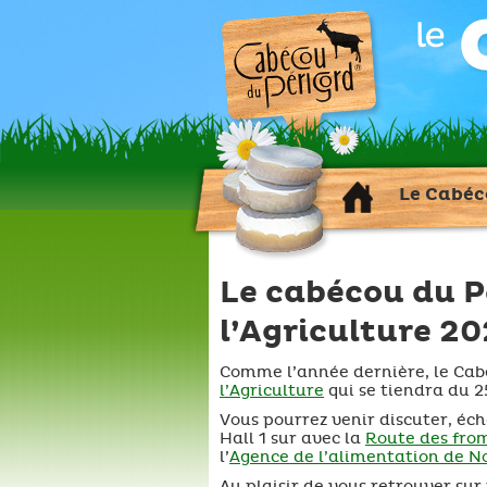
Le Cabéc
Le cabécou du P
l’Agriculture 2
Comme l’année dernière, le Cab
l’Agriculture
qui se tiendra du 2
Vous pourrez venir discuter, éc
Hall 1 sur avec la
Route des fro
l’
Agence de l’alimentation de N
Au plaisir de vous retrouver sur 