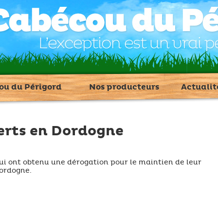
ou du Périgord
Nos producteurs
Actualit
erts en Dordogne
ui ont obtenu une dérogation pour le maintien de leur
Dordogne.